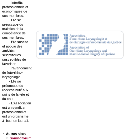
intérêts
professionnels et
économiques de
ses membres.
- Elle se
préoccupe du
maintien de la
compétence de
ses membres.
- Elle suscite
et appuie des
activités
scientifiques
susceptibles de
favoriser
l'avancement
de l’oto-rhino-
laryngologie.
- Elle se
préoccupe de
l'accessibilité aux
soins de la tête et
du cou.
- L'Association
est un syndicat
professionnel et
est un organisme
à but non lucratif.
Autres sites
Somnoforum