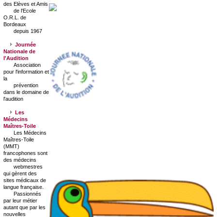
des Elèves et Amis
de l'Ecole
O.R.L. de
Bordeaux
depuis 1967
Journée
Nationale de
l'Audition
Association
pour l'information et
la
prévention
dans le domaine de
l'audition
Les
Médecins
Maîtres-Toile
Les Médecins
Maîtres-Toile
(MMT)
francophones sont
des médecins
webmestres
qui gèrent des
sites médicaux de
langue française.
Passionnés
par leur métier
autant que par les
nouvelles