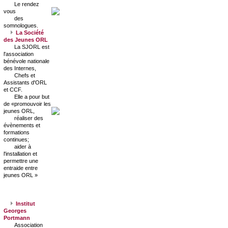
Le rendez
vous
des
somnologues.
La Société
des Jeunes ORL
La SJORL est
l'association
bénévole nationale
des Internes,
Chefs et
Assistants d'ORL
et CCF.
Elle a pour but
de «promouvoir les
jeunes ORL,
réaliser des
évènements et
formations
continues;
aider à
l'installation et
permettre une
entraide entre
jeunes ORL »
Institut
Georges
Portmann
Association