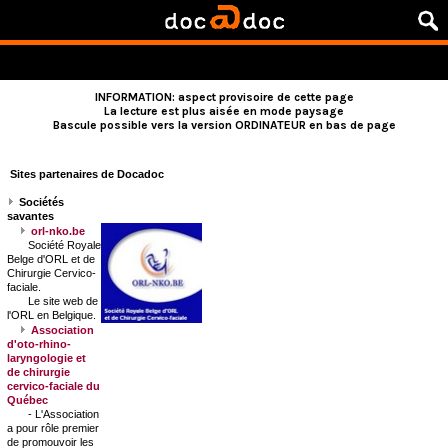
INFORMATION: aspect provisoire de cette page
La lecture est plus aisée en mode paysage
Bascule possible vers la version ORDINATEUR en bas de page
Sites partenaires de Docadoc
Sociétés
savantes
orl-nko.be
Société Royale
Belge d'ORL et de
Chirurgie Cervico-
faciale.
Le site web de
l'ORL en Belgique.
Association
d'oto-rhino-
laryngologie et
de chirurgie
cervico-faciale du
Québec
- L'Association
a pour rôle premier
de promouvoir les