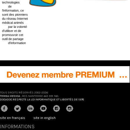
technologies
de
l'information, ce
sont des pionniers
du réseau Internet
médical animés
par la volonté
d'utiliser et de
promouvoir cet
outil de partage
d'information
TOUS DROITS RÉSERVÉS 2002-2026
TERRA MEDICA
- RCS NANTERRE 443 991 740,
DOCADOC RESPECTE LA LOI INFORMATIQUE ET LIBERTÉS DE 1978
site en français
site in english
INFORMATIONS